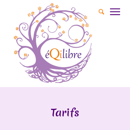
Tarifs