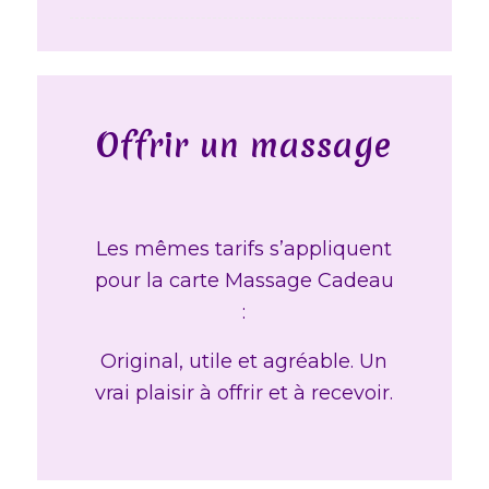
Offrir un massage
Les mêmes tarifs s’appliquent
pour la carte Massage Cadeau
:
Original, utile et agréable. Un
vrai plaisir à offrir et à recevoir.