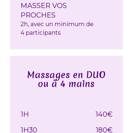
MASSER VOS
PROCHES
2h, avec un minimum de
4 participants
Massages en DUO
ou à 4 mains
1H
140€
1H30
180€