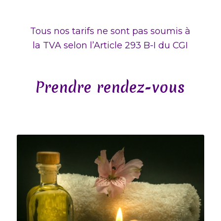
Tous nos tarifs ne sont pas soumis à
la TVA selon l’Article 293 B-I du CGI
Prendre rendez-vous